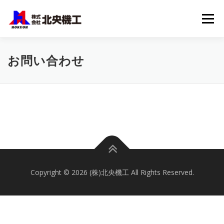
メニュー
HOME
社長あいさつ
会社概要
主要資格一覧
お問い合わせ
実績＆機材
お問い合わせ
求人情報
Copyright © 2026 (株)北央機工 All Rights Reserved.